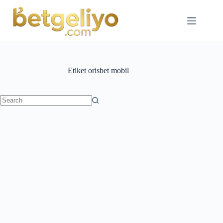
Skip
to
content
Etiket
orisbet mobil
No
results