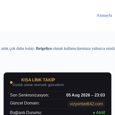
Anasayfa
 artık çok daha kolay.
Betgeliyo
olarak kullanıcılarımıza yalnızca sırada
KISA LİNK TAKİP
Günlük olarak otomatik güncellenir
Son Senkronizasyon:
05 Aug 2026 – 23:03
Güncel Domain:
vizyonbet642.com
Bağlantı Durumu:
● Aktif