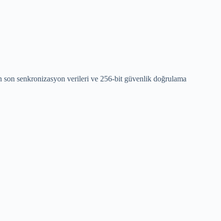
 en son senkronizasyon verileri ve 256-bit güvenlik doğrulama