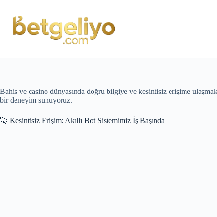
Skip
to
content
Bahis ve casino dünyasında doğru bilgiye ve kesintisiz erişime ulaşmak
bir deneyim sunuyoruz.
🚀 Kesintisiz Erişim: Akıllı Bot Sistemimiz İş Başında