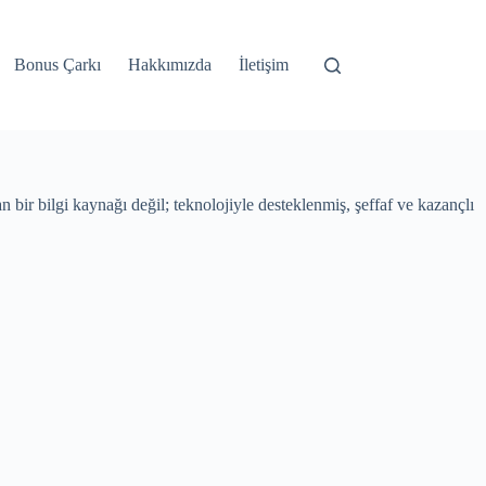
Bonus Çarkı
Hakkımızda
İletişim
n bir bilgi kaynağı değil; teknolojiyle desteklenmiş, şeffaf ve kazançlı