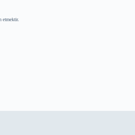
 etmektir.