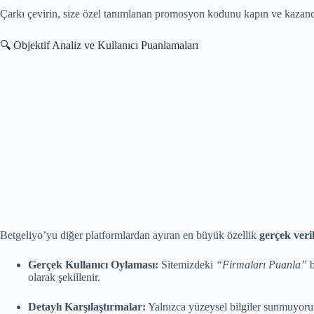
Çarkı çevirin, size özel tanımlanan promosyon kodunu kapın ve kazancı
🔍 Objektif Analiz ve Kullanıcı Puanlamaları
Betgeliyo’yu diğer platformlardan ayıran en büyük özellik
gerçek veril
Gerçek Kullanıcı Oylaması:
Sitemizdeki
“Firmaları Puanla”
b
olarak şekillenir.
Detaylı Karşılaştırmalar:
Yalnızca yüzeysel bilgiler sunmuyoruz;