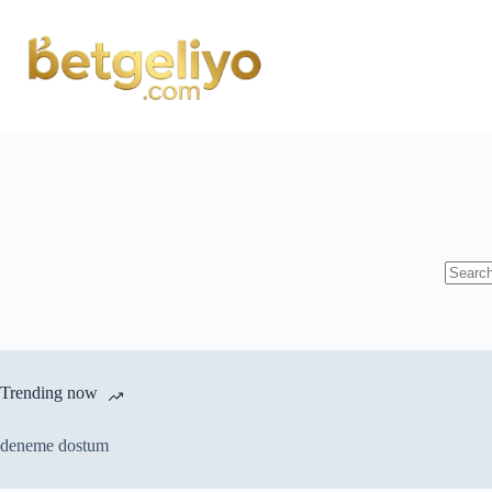
Skip
to
content
No
results
Trending now
deneme dostum