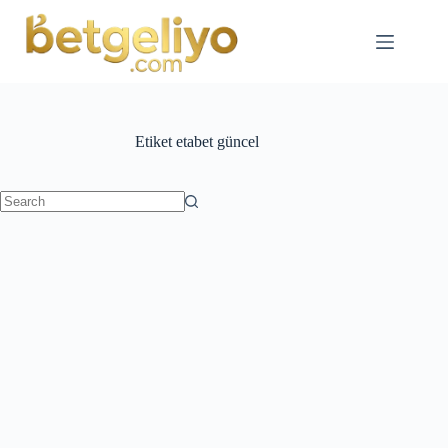
Skip
to
content
Etiket
etabet güncel
No
results