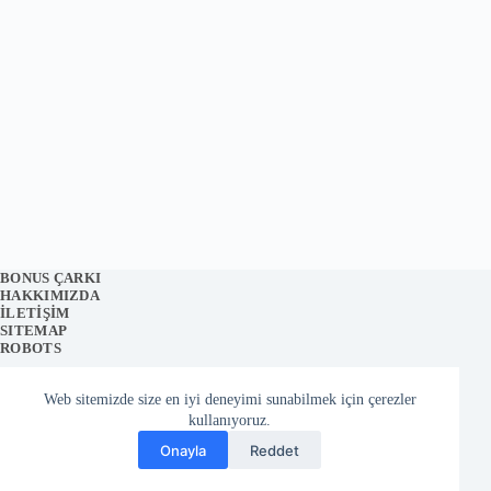
BONUS ÇARKI
HAKKIMIZDA
İLETİŞİM
SITEMAP
ROBOTS
Web sitemizde size en iyi deneyimi sunabilmek için çerezler
Çerez Politikası
Gizlilik Politikası
kullanıyoruz.
Kullanım Şartları / Şartlar ve Koşullar
Onayla
Reddet
KVKK Aydınlatma Metni
Copyright © 2026 - WordPress Theme by
CreativeThemes