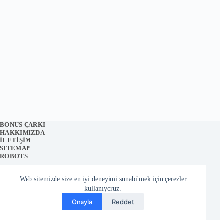
BONUS ÇARKI
HAKKIMIZDA
İLETİŞİM
SITEMAP
ROBOTS
Web sitemizde size en iyi deneyimi sunabilmek için çerezler
Çerez Politikası
Gizlilik Politikası
kullanıyoruz.
Kullanım Şartları / Şartlar ve Koşullar
Onayla
Reddet
KVKK Aydınlatma Metni
Copyright © 2026 - WordPress Theme by
CreativeThemes