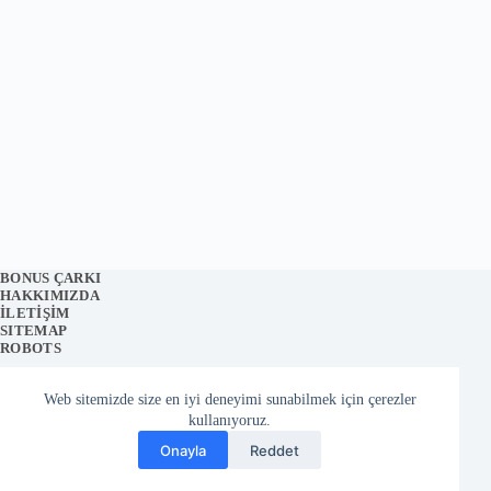
BONUS ÇARKI
HAKKIMIZDA
İLETİŞİM
SITEMAP
ROBOTS
Web sitemizde size en iyi deneyimi sunabilmek için çerezler
Çerez Politikası
Gizlilik Politikası
kullanıyoruz.
Kullanım Şartları / Şartlar ve Koşullar
Onayla
Reddet
KVKK Aydınlatma Metni
Copyright © 2026 - WordPress Theme by
CreativeThemes